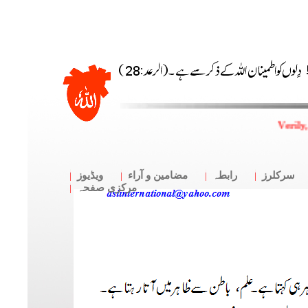
Verily
سرکلرز
رابطہ
مضامین و آراء
ویڈیوز
مرکزی صفحہ