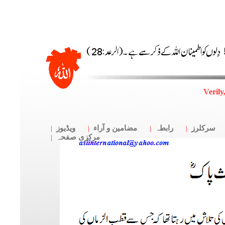
Verily
سرکلرز
رابطہ
مضامین و آراء
ویڈیوز
مرکزی صفحہ