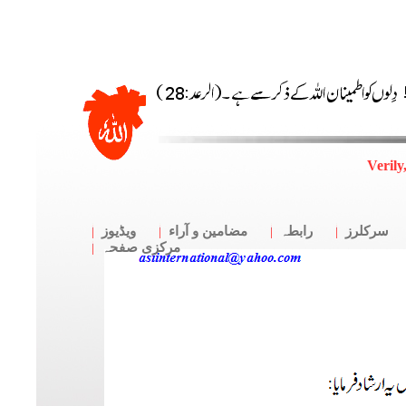
Verily
سرکلرز
رابطہ
مضامین و آراء
ویڈیوز
مرکزی صفحہ