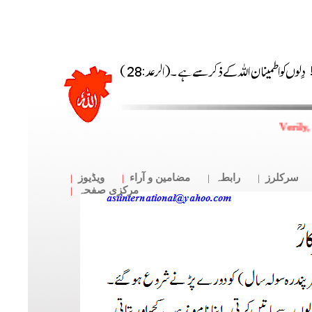
Verily,
سرکلرز
رابطہ
مضامین و آراء
ویڈیوز
مرکزی صفحہ