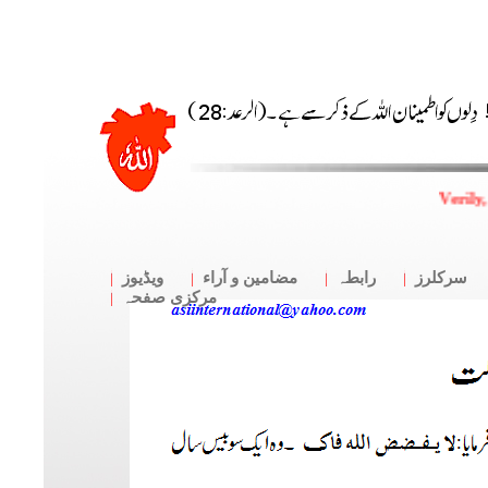
Verily
سرکلرز
رابطہ
مضامین و آراء
ویڈیوز
مرکزی صفحہ