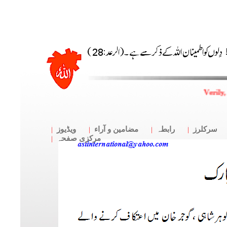
Verily,
سرکلرز
رابطہ
مضامین و آراء
ویڈیوز
مرکزی صفحہ