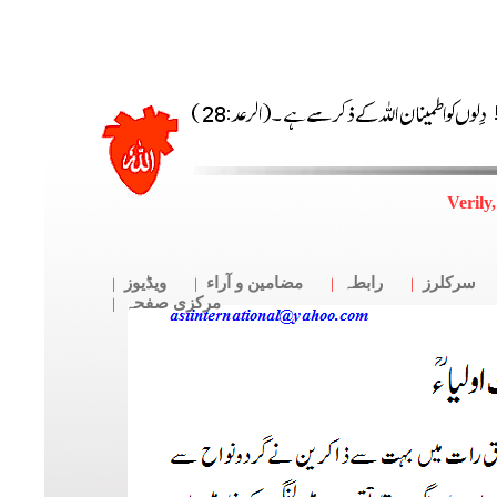
Verily,
سرکلرز
رابطہ
مضامین و آراء
ویڈیوز
مرکزی صفحہ