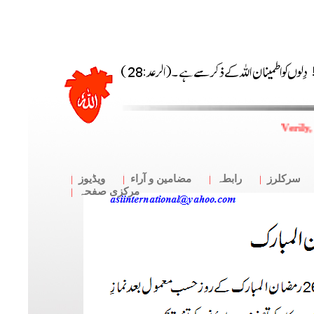
Verily,
سرکلرز
رابطہ
مضامین و آراء
ویڈیوز
مرکزی صفحہ