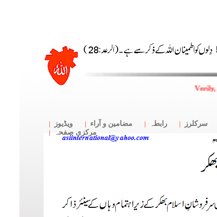
Verily,
سرکلرز
رابطہ
مضامین و آراء
ویڈیوز
مرکزی صفحہ