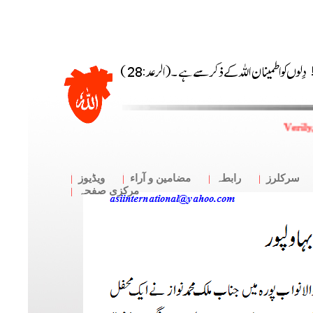
Verily
سرکلرز
رابطہ
مضامین و آراء
ویڈیوز
مرکزی صفحہ