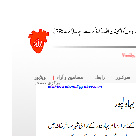
Verily,
سرکلرز
رابطہ
مضامین و آراء
ویڈیوز
مرکزی صفحہ