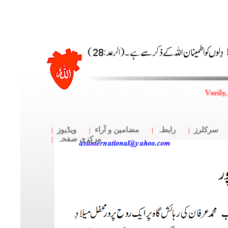
Verily,
سرکلرز
رابطہ
مضامین و آراء
ویڈیوز
مرکزی صفحہ