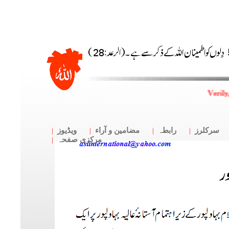
Verily
سرکلرز
رابطہ
مضامین و آراء
ویڈیوز
مرکزی صفحہ