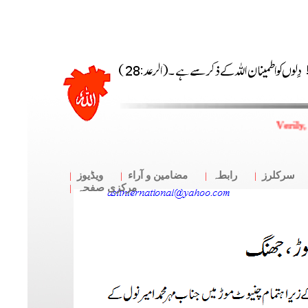
Verily,
سرکلرز
رابطہ
مضامین و آراء
ویڈیوز
مرکزی صفحہ