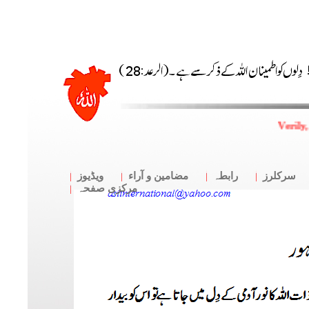
Verily
سرکلرز
رابطہ
مضامین و آراء
ویڈیوز
مرکزی صفحہ