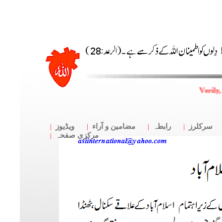
Verily,
سرکلرز
رابطہ
مضامین و آراء
ویڈیوز
مرکزی صفحہ