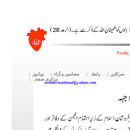
Verily,
سرکلرز
رابطہ
مضامین و آراء
ویڈیوز
مرکزی صفحہ