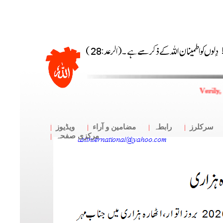
Verily,
سرکلرز
رابطہ
مضامین و آراء
ویڈیوز
مرکزی صفحہ