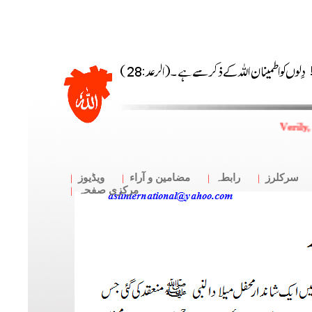
Verily,
سرکلرز
رابطہ
مضامین و آراء
ویڈیوز
مرکزی صفحہ