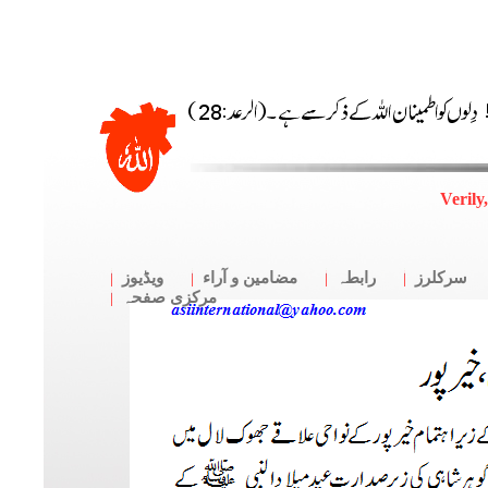
Verily
سرکلرز
رابطہ
مضامین و آراء
ویڈیوز
مرکزی صفحہ