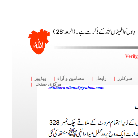
Verily
سرکلرز
رابطہ
مضامین و آراء
ویڈیوز
مرکزی صفحہ