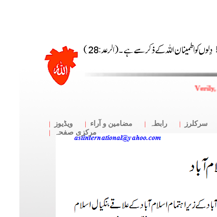
Verily,
سرکلرز
رابطہ
مضامین و آراء
ویڈیوز
مرکزی صفحہ