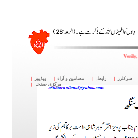
Verily,
سرکلرز
رابطہ
مضامین و آراء
ویڈیوز
مرکزی صفحہ