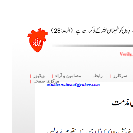
Verily,
سرکلرز
رابطہ
مضامین و آراء
ویڈیوز
مرکزی صفحہ