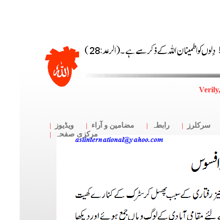
Verily
سرکلرز
رابطہ
مضامین و آراء
ویڈیوز
مرکزی صفحہ