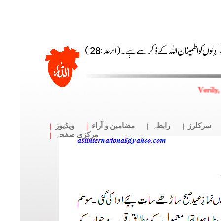
Verily,
سرکلرز
رابطہ
مضامین و آراء
ویڈیوز
مرکزی صفحہ