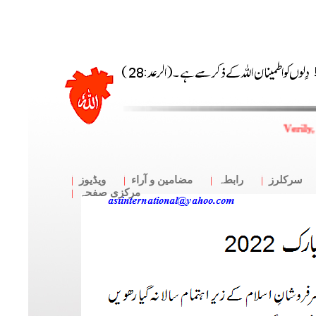
Verily,
سرکلرز
رابطہ
مضامین و آراء
ویڈیوز
مرکزی صفحہ