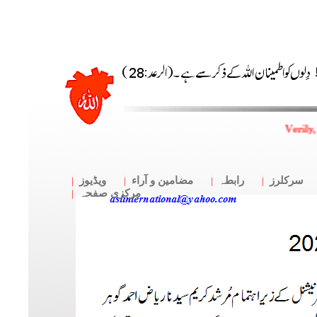
Verily,
سرکلرز
رابطہ
مضامین و آراء
ویڈیوز
مرکزی صفحہ