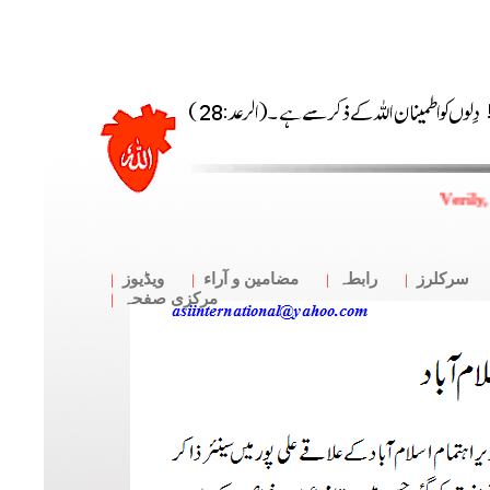
Verily,
سرکلرز
رابطہ
مضامین و آراء
ویڈیوز
مرکزی صفحہ