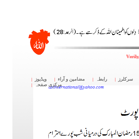
Verily
سرکلرز
رابطہ
مضامین و آراء
ویڈیوز
مرکزی صفحہ