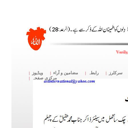
Verily
سرکلرز
رابطہ
مضامین و آراء
ویڈیوز
مرکزی صفحہ