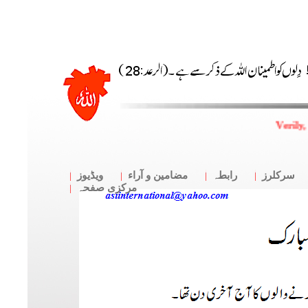
Verily,
سرکلرز
رابطہ
مضامین و آراء
ویڈیوز
مرکزی صفحہ