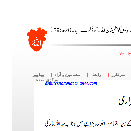
Verily
سرکلرز
رابطہ
مضامین و آراء
ویڈیوز
مرکزی صفحہ