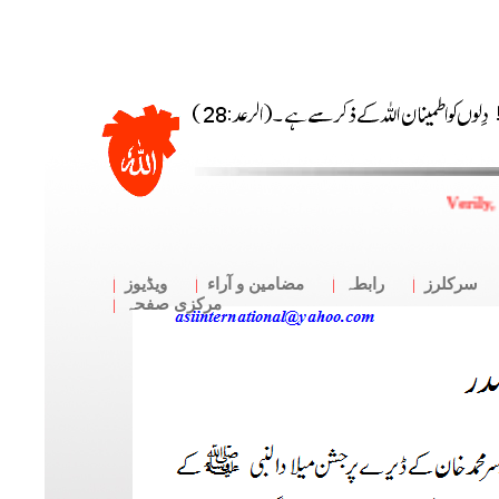
Verily,
سرکلرز
رابطہ
مضامین و آراء
ویڈیوز
مرکزی صفحہ