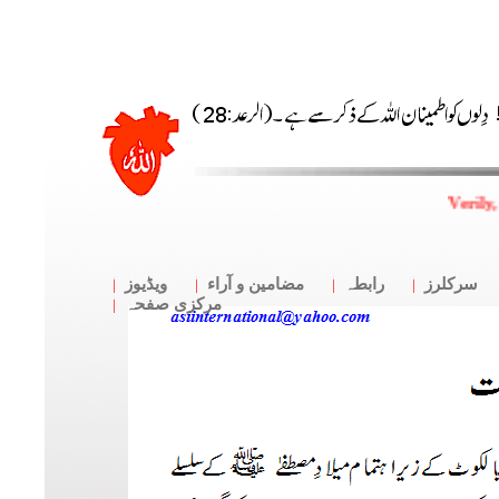
Verily,
سرکلرز
رابطہ
مضامین و آراء
ویڈیوز
مرکزی صفحہ