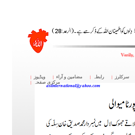
Verily,
سرکلرز
رابطہ
مضامین و آراء
ویڈیوز
مرکزی صفحہ