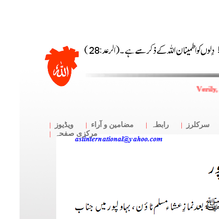
Verily,
سرکلرز
رابطہ
مضامین و آراء
ویڈیوز
مرکزی صفحہ