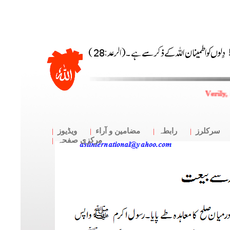
Verily,
سرکلرز
رابطہ
مضامین و آراء
ویڈیوز
مرکزی صفحہ