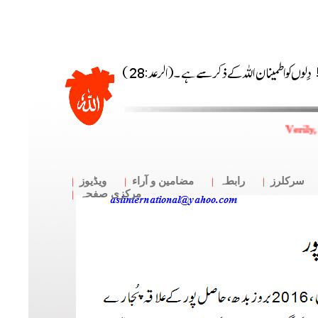
Verily,
سرکلرز
رابطہ
مضامین و آراء
ویڈیوز
مرکزی صفحہ