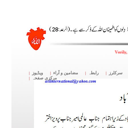
Verily,
سرکلرز
رابطہ
مضامین و آراء
ویڈیوز
مرکزی صفحہ