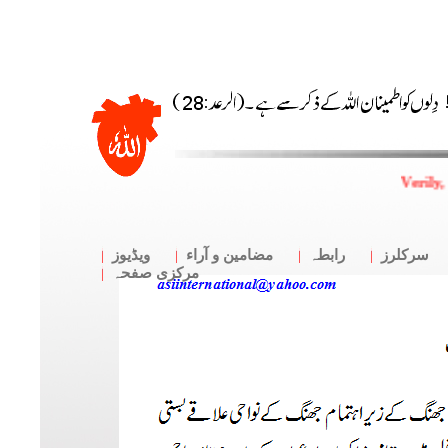
Verily,
سرکلرز
رابطہ
مضامین و آراء
ویڈیوز
مرکزی صفحہ