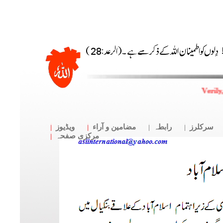
Verily
سرکلرز
رابطہ
مضامین و آراء
ویڈیوز
مرکزی صفحہ