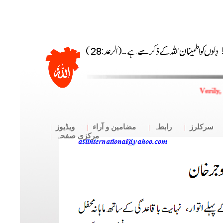
Verily,
سرکلرز
رابطہ
مضامین و آراء
ویڈیوز
مرکزی صفحہ