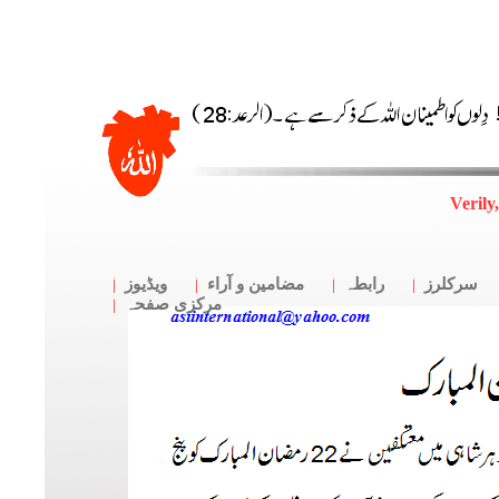
Verily
سرکلرز
رابطہ
مضامین و آراء
ویڈیوز
مرکزی صفحہ