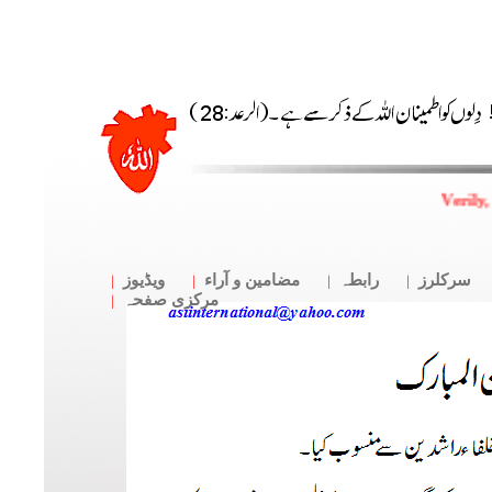
Verily,
سرکلرز
رابطہ
مضامین و آراء
ویڈیوز
مرکزی صفحہ