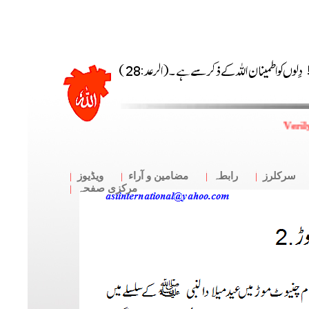
Veril
سرکلرز
رابطہ
مضامین و آراء
ویڈیوز
مرکزی صفحہ