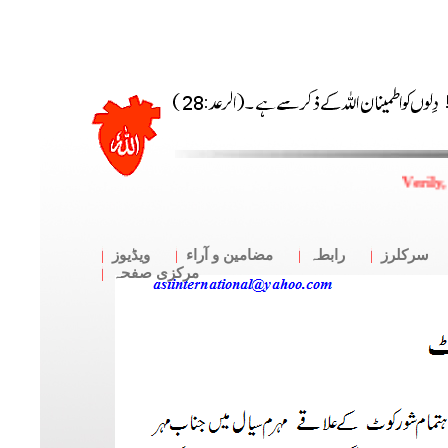
Verily,
سرکلرز
رابطہ
مضامین و آراء
ویڈیوز
مرکزی صفحہ