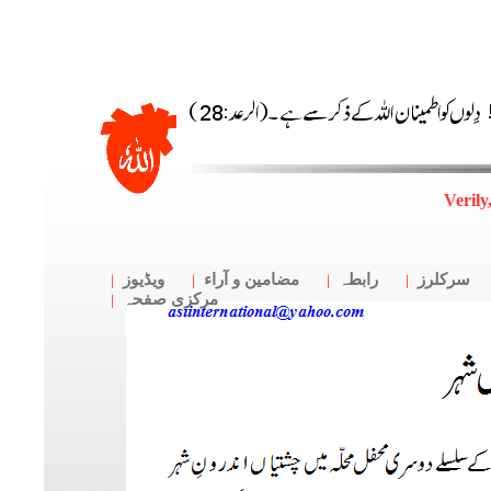
Verily
سرکلرز
رابطہ
مضامین و آراء
ویڈیوز
مرکزی صفحہ