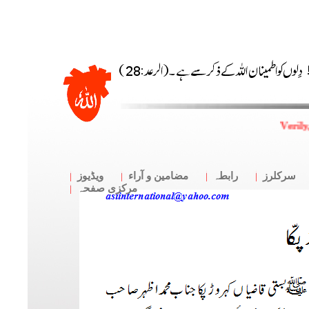
Verily
سرکلرز
رابطہ
مضامین و آراء
ویڈیوز
مرکزی صفحہ